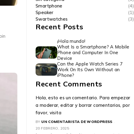
Smartphone
(4)
Speaker
(1)
Swartwatches
(3)
Recent Posts
oin
¡Hola mundo!
What Is a Smartphone? A Mobile
Phone and Computer In One
Device
Can the Apple Watch Series 7
Work On Its Own Without an
iPhone?
Recent Comments
Hola, esto es un comentario. Para empezar
a moderar, editar y borrar comentarios, por
favor, visita
BY
UN COMENTARISTA DE WORDPRESS
20 FEBRERO, 2025