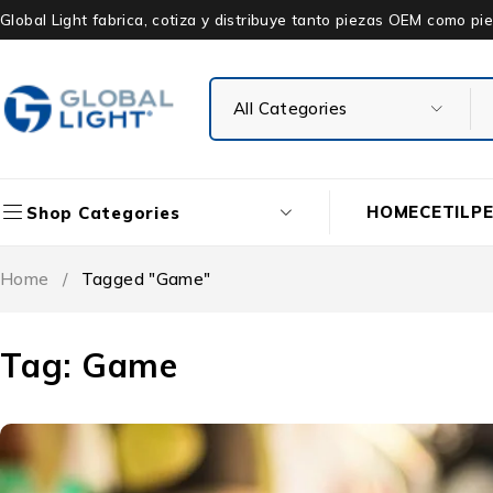
Global Light fabrica, cotiza y distribuye tanto piezas OEM como 
HOME
CETIL
P
Shop Categories
Home
/
Tagged "Game"
Tag: Game