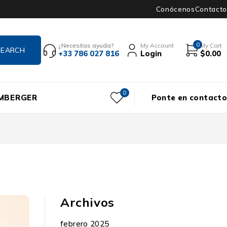
Conócenos
Contacto
0
¿Necesitas ayuda?
My Account
My Cart
+33 786 027 816
Login
$
0.00
0
UMBERGER
Ponte en contacto
Archivos
febrero 2025