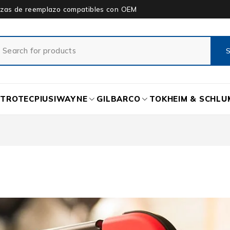
piezas de reemplazo compatibles con OEM
ETROTEC
PIUSI
WAYNE
GILBARCO
TOKHEIM & SCHL