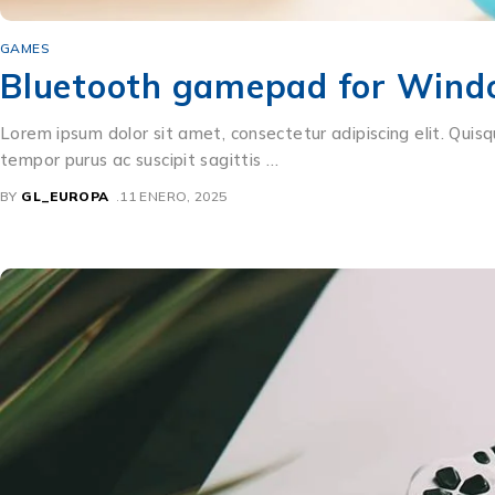
GAMES
Bluetooth gamepad for Wind
Lorem ipsum dolor sit amet, consectetur adipiscing elit. Quisq
tempor purus ac suscipit sagittis …
BY
GL_EUROPA
11 ENERO, 2025