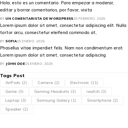
Hola, esto es un comentario. Para empezar a moderar,
editar y borrar comentarios, por favor, visita
BY
UN COMENTARISTA DE WORDPRESS
20 FEBRERO, 2025
Lorem ipsum dolor sit amet, consectetur adipiscing elit. Nulla
tortor arcu, consectetur eleifend commodo at,
BY
SOFIA
15 ENERO, 2025
Phasellus vitae imperdiet felis. Nam non condimentum erat.
Lorem ipsum dolor sit amet, consectetur adipiscing
BY
JOHN DOE
15 ENERO, 2025
Tags Post
AirPods
(2)
Camera
(2)
Electronic
(11)
Game
(3)
Gaming Headsets
(3)
iwatch
(3)
Laptop
(3)
Samsung Galaxy
(1)
Smartphone
(2)
Speaker
(2)