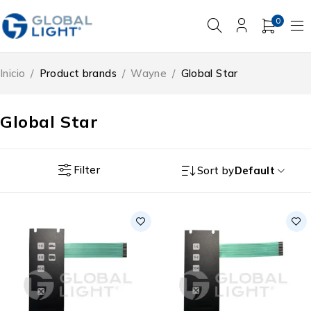
0
Inicio
/
Product brands
/
Wayne
/
Global Star
Global Star
Filter
Sort by
Default