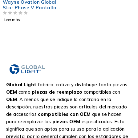
Wayne Ovation Global
Star Phase V Pantalla
LCD
VALORADO EN
DE 5
Leer más
Global Light
fabrica, cotiza y distribuye tanto piezas
OEM
como
piezas de reemplazo
compatibles con
OEM
. A menos que se indique lo contrario en la
descripción, nuestras piezas son artículos del mercado
de accesorios
compatibles con OEM
que se hacen
para reemplazar las
piezas OEM
especificadas. Esto
significa que son aptos para su uso para la aplicación
prevista, por lo general cumplen con los estándares de