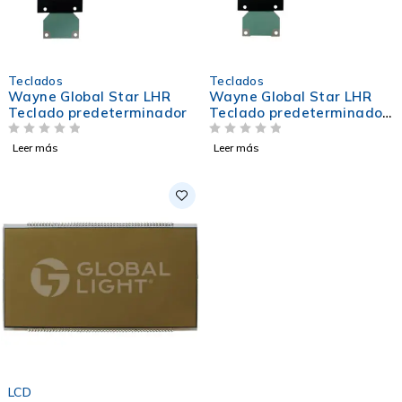
Teclados
Teclados
Wayne Global Star LHR
Wayne Global Star LHR
Teclado predeterminador
Teclado predeterminador
completo
VALORADO EN
DE 5
VALORADO EN
DE 5
Leer más
Leer más
LCD