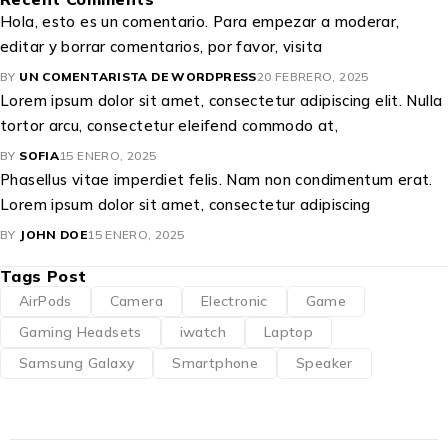
Hola, esto es un comentario. Para empezar a moderar,
editar y borrar comentarios, por favor, visita
BY
UN COMENTARISTA DE WORDPRESS
20 FEBRERO, 2025
Lorem ipsum dolor sit amet, consectetur adipiscing elit. Nulla
tortor arcu, consectetur eleifend commodo at,
BY
SOFIA
15 ENERO, 2025
Phasellus vitae imperdiet felis. Nam non condimentum erat.
Lorem ipsum dolor sit amet, consectetur adipiscing
BY
JOHN DOE
15 ENERO, 2025
Tags Post
AirPods
Camera
Electronic
Game
Gaming Headsets
iwatch
Laptop
Samsung Galaxy
Smartphone
Speaker