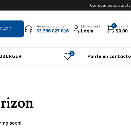
Conócenos
Contacto
0
¿Necesitas ayuda?
My Account
My Cart
+33 786 027 816
Login
$
0.00
0
UMBERGER
Ponte en contacto
orizon
hing soon!