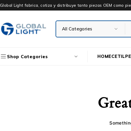
Global Light fabrica, cotiza y distribuye tanto piezas OEM como 
HOME
CETIL
P
Shop Categories
Great
Something